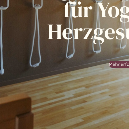
für Yo
Herzges
Mehr erf