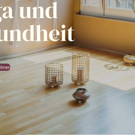
ga und
undheit
ahren